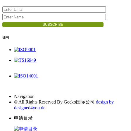
证书
ISO9001
TS16949
ISO14001
Navigation
© All Rights Reserved By Gecko国际公司
design by
designed4you.de
申请目录