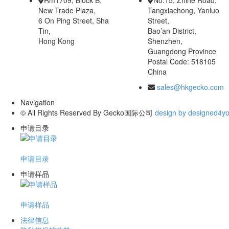
Rm1709, Block B,
No.15, Zhihe Road,
New Trade Plaza,
Tangxiachong, Yanluo
6 On Ping Street, Sha
Street,
Tin,
Bao’an District,
Hong Kong
Shenzhen,
Guangdong Province
Postal Code: 518105
China
sales@hkgecko.com
Navigation
© All Rights Reserved By Gecko国际公司
design by designed4y
申请目录
申请目录
申请样品
申请样品
法律信息