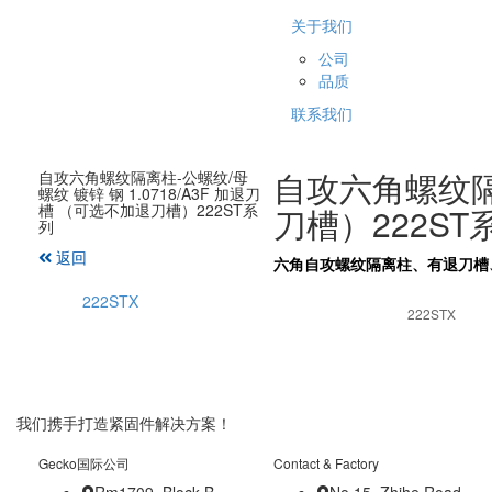
关于我们
公司
品质
联系我们
自攻六角螺纹隔离
自攻六角螺纹隔离柱-公螺纹/母
螺纹 镀锌 钢 1.0718/A3F 加退刀
槽 （可选不加退刀槽）222ST系
刀槽）222ST
列
返回
六角自攻螺纹隔离柱、有退刀槽、钢1.
222STX
222STX
我们携手打造紧固件解决方案！
Gecko国际公司
Contact & Factory