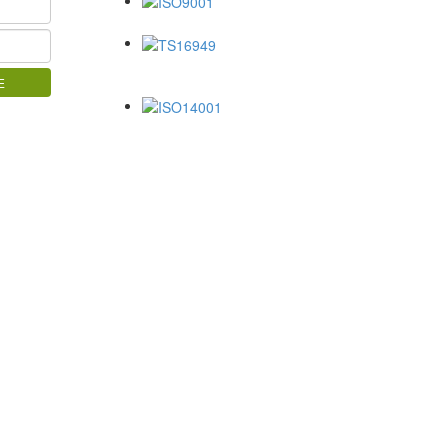
ISO9001
TS16949
ISO14001