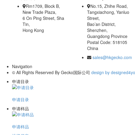
Rm1709, Block B,
No.15, Zhihe Road,
New Trade Plaza,
Tangxiachong, Yanluo
6 On Ping Street, Sha
Street,
Tin,
Bao’an District,
Hong Kong
Shenzhen,
Guangdong Province
Postal Code: 518105
China
sales@hkgecko.com
Navigation
© All Rights Reserved By Gecko国际公司
design by designed4y
申请目录
申请目录
申请样品
申请样品