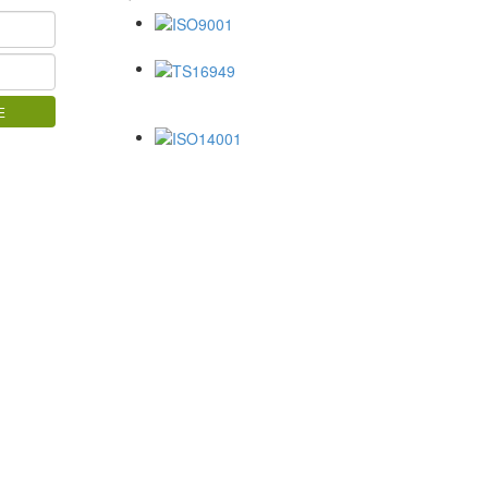
ISO9001
TS16949
ISO14001