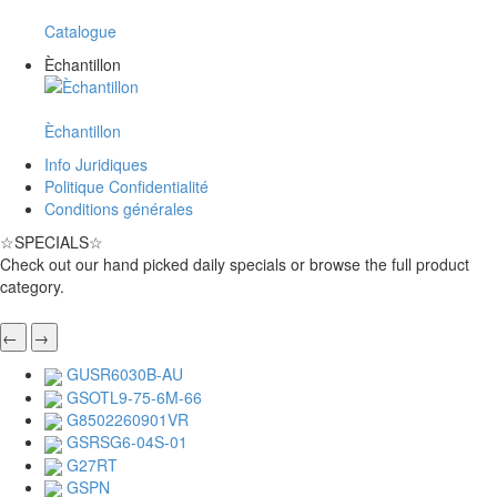
Catalogue
Èchantillon
Èchantillon
Info Juridiques
Politique Confidentialité
Conditions générales
☆
SPECIALS
☆
Check out our hand picked daily specials or browse the full product
category.
←
→
GUSR6030B-AU
GSOTL9-75-6M-66
G8502260901VR
GSRSG6-04S-01
G27RT
GSPN