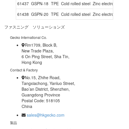
61437
GSPN-18
TPE
Cold rolled steel
Zinc electroplated
61438
GSPN-20
TPE
Cold rolled steel
Zinc electroplated
ファスニング ソリューションズ
Gecko International Co.
Rm1709, Block B,
New Trade Plaza,
6 On Ping Street, Sha Tin,
Hong Kong
Contact & Factory
No.15, Zhihe Road,
Tangxiachong, Yanluo Street,
Bao’an District, Shenzhen,
Guangdong Province
Postal Code: 518105
China
sales@hkgecko.com
製品