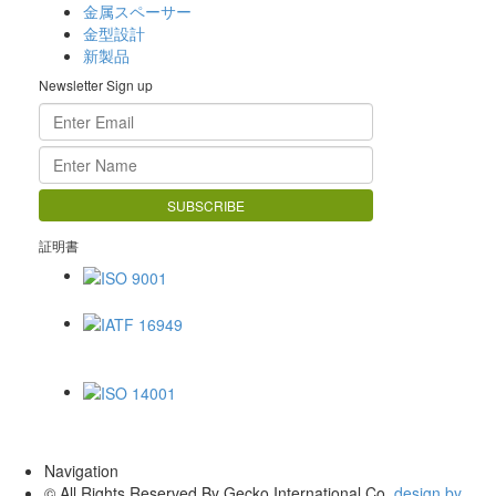
金属スペーサー
金型設計
新製品
Newsletter Sign up
証明書
ISO 9001
IATF 16949
ISO 14001
Navigation
© All Rights Reserved By Gecko International Co.
design by