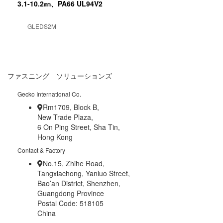
3.1-10.2㎜、PA66 UL94V2
GLEDS2M
ファスニング ソリューションズ
Gecko International Co.
Rm1709, Block B,
New Trade Plaza,
6 On Ping Street, Sha Tin,
Hong Kong
Contact & Factory
No.15, Zhihe Road,
Tangxiachong, Yanluo Street,
Bao’an District, Shenzhen,
Guangdong Province
Postal Code: 518105
China