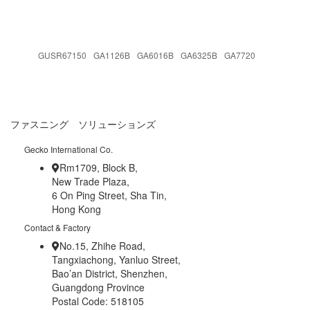
GUSR67150
GA1126B
GA6016B
GA6325B
GA7720
ファスニング ソリューションズ
Gecko International Co.
Rm1709, Block B,
New Trade Plaza,
6 On Ping Street, Sha Tin,
Hong Kong
Contact & Factory
No.15, Zhihe Road,
Tangxiachong, Yanluo Street,
Bao’an District, Shenzhen,
Guangdong Province
Postal Code: 518105