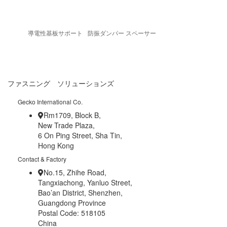
導電性基板サポート
防振ダンパー スペーサー
ファスニング ソリューションズ
Gecko International Co.
Rm1709, Block B,
New Trade Plaza,
6 On Ping Street, Sha Tin,
Hong Kong
Contact & Factory
No.15, Zhihe Road,
Tangxiachong, Yanluo Street,
Bao’an District, Shenzhen,
Guangdong Province
Postal Code: 518105
China