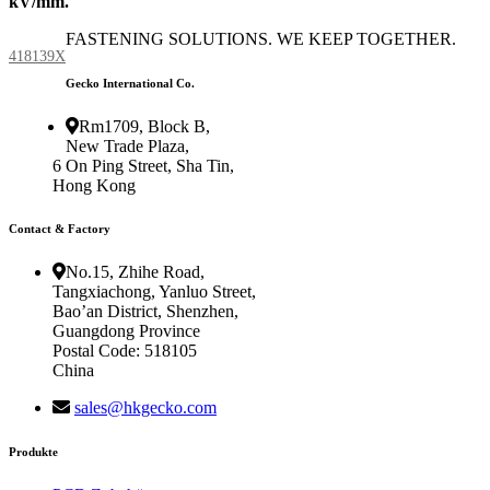
kV/mm.
FASTENING SOLUTIONS. WE KEEP TOGETHER.
418139X
Gecko International Co.
Rm1709, Block B,
New Trade Plaza,
6 On Ping Street, Sha Tin,
Hong Kong
Contact & Factory
No.15, Zhihe Road,
Tangxiachong, Yanluo Street,
Bao’an District, Shenzhen,
Guangdong Province
Postal Code: 518105
China
sales@hkgecko.com
Produkte