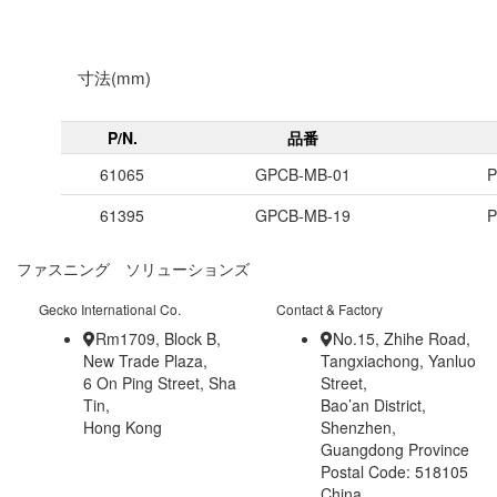
寸法(mm)
P/N.
品番
61065
GPCB-MB-01
P
61395
GPCB-MB-19
P
ファスニング ソリューションズ
Gecko International Co.
Contact & Factory
Rm1709, Block B,
No.15, Zhihe Road,
New Trade Plaza,
Tangxiachong, Yanluo
6 On Ping Street, Sha
Street,
Tin,
Bao’an District,
Hong Kong
Shenzhen,
Guangdong Province
Postal Code: 518105
China