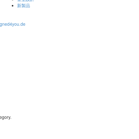
新製品
igned4you.de
egory.