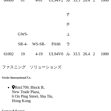
60669
01
4-01
UL94V2
ル
33.5
26.4
2
1000
ナ
チ
GWS-
ュ
SR-4-
WS-SR-
PA66
ラ
61002
19
4-19
UL94V0
ル
33.5
26.4
2
1000
ファスニング ソリューションズ
Gecko International Co.
Rm1709, Block B,
New Trade Plaza,
6 On Ping Street, Sha Tin,
Hong Kong
Contact & Factory