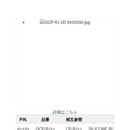
詳細はこちら
P/N.
品番
相互参照
材料
61133
GCP-RJ11
CP-RJ11
SILICONE RUBBER, 