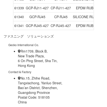
61339
GCP-RJ11-427
CP-RJ11-427
EPDM RUBBER, 70
61340
GCP-RJ45
CP-RJ45
SILICONE RUBBER, 
61341
GCP-RJ45-427
CP-RJ45-427
EPDM RUBBER, 70
ファスニング ソリューションズ
Gecko International Co.
Rm1709, Block B,
New Trade Plaza,
6 On Ping Street, Sha Tin,
Hong Kong
Contact & Factory
No.15, Zhihe Road,
Tangxiachong, Yanluo Street,
Bao’an District, Shenzhen,
Guangdong Province
Postal Code: 518105
China