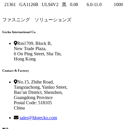
21361
GA1126B
UL94V2
黒
0.08
6.0-11.0
1000
ファスニング ソリューションズ
Gecko International Co.
Rm1709, Block B,
New Trade Plaza,
6 On Ping Street, Sha Tin,
Hong Kong
Contact & Factory
No.15, Zhihe Road,
Tangxiachong, Yanluo Street,
Bao’an District, Shenzhen,
Guangdong Province
Postal Code: 518105
China
sales@hkgecko.com