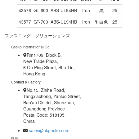
43576
GT-600
ABS-UL94HB
Iron
黒
25
25
3
43577
GT-700
ABS-UL94HB
Iron
乳白色
25
25
4.1
ファスニング ソリューションズ
Gecko International Co.
Rm1709, Block B,
New Trade Plaza,
6 On Ping Street, Sha Tin,
Hong Kong
Contact & Factory
No.15, Zhihe Road,
Tangxiachong, Yanluo Street,
Bao’an District, Shenzhen,
Guangdong Province
Postal Code: 518105
China
sales@hkgecko.com
製品