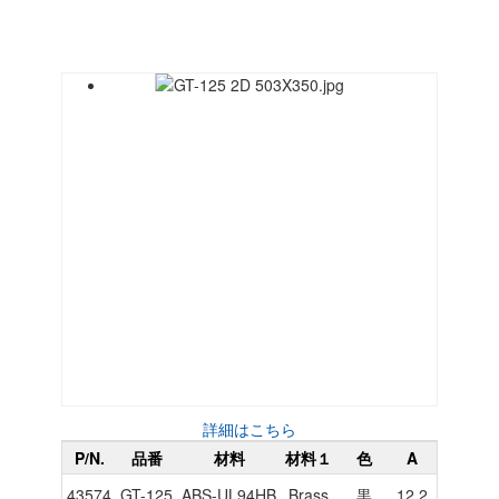
詳細はこちら
P/N.
品番
材料
材料１
色
A
B
C
43574
GT-125
ABS-UL94HB
Brass
黒
12.2
12.2
3