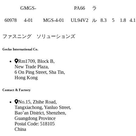
GMGS-
PA66
ラ
60978
4-01
MGS-4-01
UL94V2
ル
8.3
5
1.8
4.1
ファスニング ソリューションズ
Gecko International Co.
Rm1709, Block B,
New Trade Plaza,
6 On Ping Street, Sha Tin,
Hong Kong
Contact & Factory
No.15, Zhihe Road,
Tangxiachong, Yanluo Street,
Bao’an District, Shenzhen,
Guangdong Province
Postal Code: 518105
China