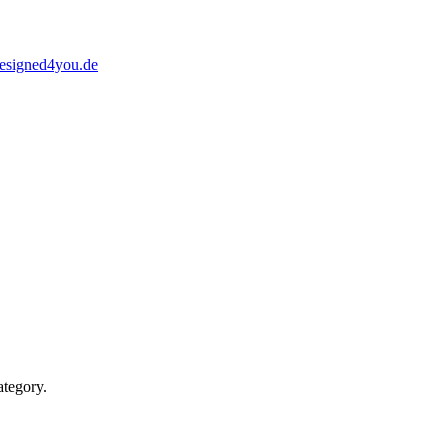
designed4you.de
ategory.