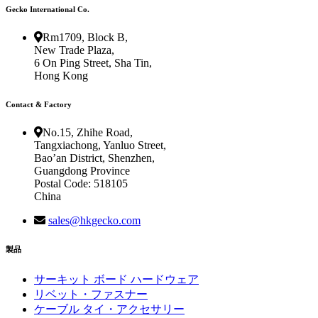
Gecko International Co.
Rm1709, Block B,
New Trade Plaza,
6 On Ping Street, Sha Tin,
Hong Kong
Contact & Factory
No.15, Zhihe Road,
Tangxiachong, Yanluo Street,
Bao’an District, Shenzhen,
Guangdong Province
Postal Code: 518105
China
sales@hkgecko.com
製品
サーキット ボード ハードウェア
リベット・ファスナー
ケーブル タイ・アクセサリー