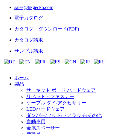
sales@hkgecko.com
電子カタログ
カタログ ダウンロード(PDF)
カタログ請求
サンプル請求
ホーム
製品
サーキット ボード ハードウェア
リベット・ファスナー
ケーブル タイ/アクセサリー
LEDハードウェア
ダンパー/フット/ドアラッチ/その他
自動車用
金属スペーサー