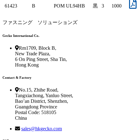
61423
B
POM UL94HB
黒
3
1000
ファスニング ソリューションズ
Gecko International Co.
Rm1709, Block B,
New Trade Plaza,
6 On Ping Street, Sha Tin,
Hong Kong
Contact & Factory
No.15, Zhihe Road,
Tangxiachong, Yanluo Street,
Bao’an District, Shenzhen,
Guangdong Province
Postal Code: 518105
China
sales@hkgecko.com