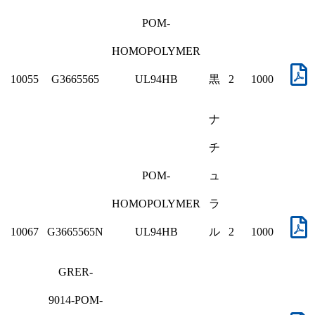
POM-
HOMOPOLYMER
10055
G3665565
UL94HB
黒
2
1000
ナ
チ
POM-
ュ
HOMOPOLYMER
ラ
10067
G3665565N
UL94HB
ル
2
1000
GRER-
9014-POM-