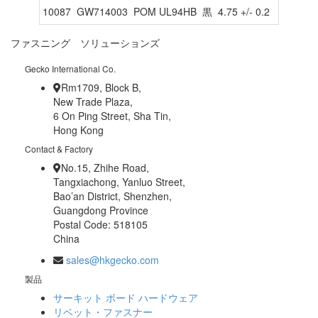
10087
GW714003
POM UL94HB
黒
4.75 +/- 0.2
3.0-6.
ファスニング ソリューションズ
Gecko International Co.
Rm1709, Block B,
New Trade Plaza,
6 On Ping Street, Sha Tin,
Hong Kong
Contact & Factory
No.15, Zhihe Road,
Tangxiachong, Yanluo Street,
Bao’an District, Shenzhen,
Guangdong Province
Postal Code: 518105
China
sales@hkgecko.com
製品
サーキット ボード ハードウェア
リベット・ファスナー